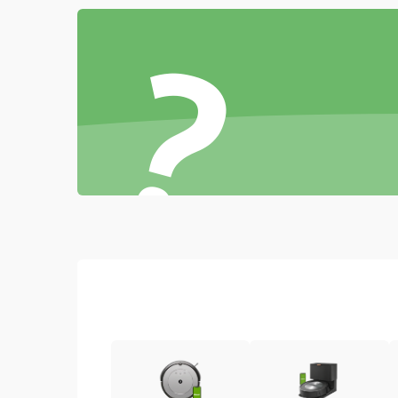
Проблемы с механикой
?
Батарея
Режим работы
Программные сбои