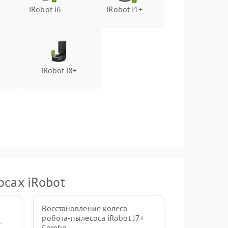
iRobot i6
iRobot i1+
iRobot i8+
осах iRobot
Восстановление колеса
робота-пылесоса iRobot J7+
+
Combo