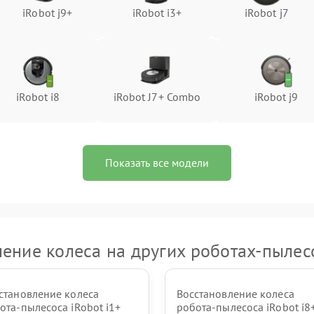
iRobot j9+
iRobot i3+
iRobot j7
iRobot i8
iRobot J7+ Combo
iRobot j9
Показать все модели
ение колеса на других роботах-пылес
становление колеса
Восстановление колеса
ота-пылесоса iRobot i1+
робота-пылесоса iRobot i8