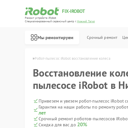
FIX-IROBOT
Ремонт устройств iRobot
Специализированный cервисный центр г.
Нижний Тагил
Мы ремонтируем
Срочный ремонт
Це
Ремонт роботов-пылесосов iRobot
bot в Нижнем Тагиле
Робот-пылесос iRobot восстановление колеса
Восстановление коле
пылесосе iRobot в 
Привезем и увезем робот-пылесос iRobot 
Гарантия на наши работы по ремонту робо
лет
Срочный ремонт роботов-пылесосов iRobot
20%
Скидка для вас до