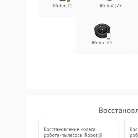
iRobot i1
iRobot j7+
iRobot E5
Восстановл
Восстановление колеса
Вос
робота-пылесоса iRobot j9
роб