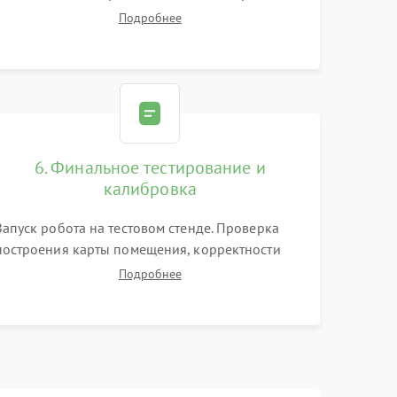
цепей питания, тестирование приводных
Подробнее
моторов колес и турбины всасывания. Оценка
состояния оптических и инфракрасных
датчиков, а также механизма лазерного
дальномера.
6. Финальное тестирование и
калибровка
Запуск робота на тестовом стенде. Проверка
построения карты помещения, корректности
навигации и обхода препятствий. Оценка силы
Подробнее
всасывания и работы турбины. Тестирование
автоматического возврата на док-станцию и
процесса зарядки.