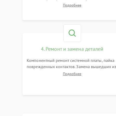
Замер емкости аккумулятора и тестирование
Подробнее
базовой станции зарядки. Оценка работы
лидара, бампера и датчиков падения для
локализации неисправности.
4. Ремонт и замена деталей
Компонентный ремонт системной платы, пайка
поврежденных контактов. Замена вышедших и
строя двигателей, изношенного аккумулятора,
Подробнее
неисправного лидара или помпы подачи воды.
Восстановление шлейфов и устранение
последствий попадания влаги.