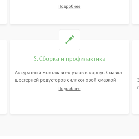
корпуса робота. Тщательная очистка внутренних
Подробнее
полостей, шестерней и плат от скопившейся
пыли, волос и шерсти животных с
использованием сжатого воздуха и щеток.
5. Сборка и профилактика
Аккуратный монтаж всех узлов в корпус. Смазка
з
шестерней редукторов силиконовой смазкой
для снижения шума. Установка новых
Подробнее
расходных материалов (HEPA-фильтров,
микрофибры, щеток). Надежная фиксация
разъемов и проверка герметичности водяного
контура.