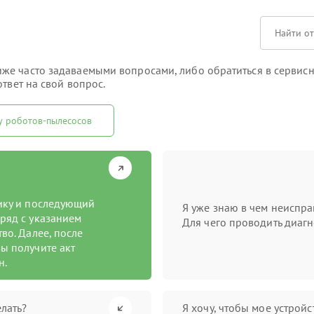
е часто задаваемыми вопросами, либо обратиться в сервисны
твет на свой вопрос.
у роботов-пылесосов
тику и последующий
Я уже знаю в чем неиспра
ряд с указанием
Для чего проводить диагн
во. Далее, после
ы получите акт
н.
лать?
Я хочу, чтобы мое устрой