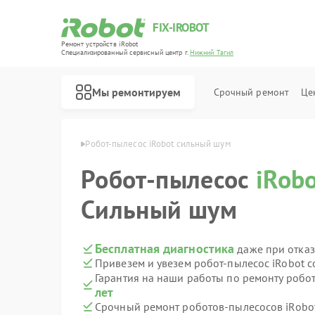
FIX-IROBOT
Ремонт устройств iRobot
Специализированный cервисный центр г.
Нижний Тагил
Мы ремонтируем
Срочный ремонт
Це
Ремонт роботов-пылесосов iRobot
bot в Нижнем Тагиле
Робот-пылесос iRobot сильный шум
Робот-пылесос
iRob
Сильный шум
Бесплатная диагностика
даже при отказ
Привезем и увезем робот-пылесос iRobot 
Гарантия на наши работы по ремонту робо
лет
Срочный ремонт роботов-пылесосов iRobot