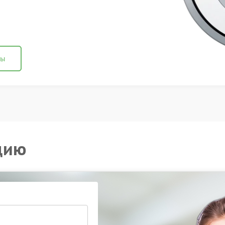
ны
цию