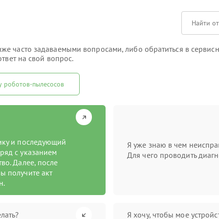
е часто задаваемыми вопросами, либо обратиться в сервисны
твет на свой вопрос.
у роботов-пылесосов
тику и последующий
Я уже знаю в чем неиспра
ряд с указанием
Для чего проводить диагн
во. Далее, после
ы получите акт
н.
лать?
Я хочу, чтобы мое устрой