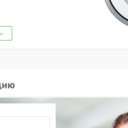
ны
цию