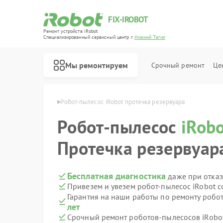
FIX-IROBOT
Ремонт устройств iRobot
Специализированный cервисный центр г.
Нижний Тагил
Мы ремонтируем
Срочный ремонт
Це
Ремонт роботов-пылесосов iRobot
bot в Нижнем Тагиле
Робот-пылесос iRobot протечка резервуара
Робот-пылесос
iRob
Протечка резервуар
Бесплатная диагностика
даже при отказ
Привезем и увезем робот-пылесос iRobot 
Гарантия на наши работы по ремонту робо
лет
Срочный ремонт роботов-пылесосов iRobot