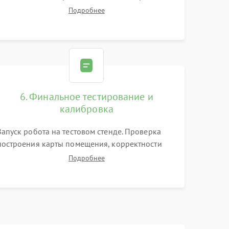
цепей питания, тестирование приводных
Подробнее
моторов колес и турбины всасывания. Оценка
состояния оптических и инфракрасных
датчиков, а также механизма лазерного
дальномера.
6. Финальное тестирование и
калибровка
Запуск робота на тестовом стенде. Проверка
построения карты помещения, корректности
навигации и обхода препятствий. Оценка силы
Подробнее
всасывания и работы турбины. Тестирование
автоматического возврата на док-станцию и
процесса зарядки.