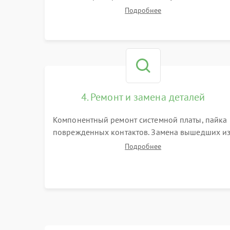
Замер емкости аккумулятора и тестирование
Подробнее
базовой станции зарядки. Оценка работы
лидара, бампера и датчиков падения для
локализации неисправности.
4. Ремонт и замена деталей
Компонентный ремонт системной платы, пайка
поврежденных контактов. Замена вышедших и
строя двигателей, изношенного аккумулятора,
Подробнее
неисправного лидара или помпы подачи воды.
Восстановление шлейфов и устранение
последствий попадания влаги.