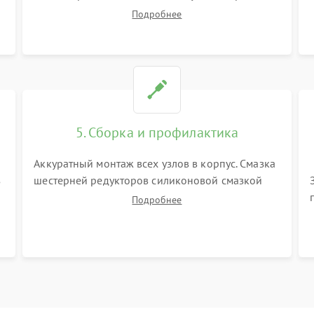
корпуса робота. Тщательная очистка внутренних
Подробнее
полостей, шестерней и плат от скопившейся
пыли, волос и шерсти животных с
использованием сжатого воздуха и щеток.
5. Сборка и профилактика
Аккуратный монтаж всех узлов в корпус. Смазка
з
шестерней редукторов силиконовой смазкой
для снижения шума. Установка новых
Подробнее
расходных материалов (HEPA-фильтров,
микрофибры, щеток). Надежная фиксация
разъемов и проверка герметичности водяного
контура.