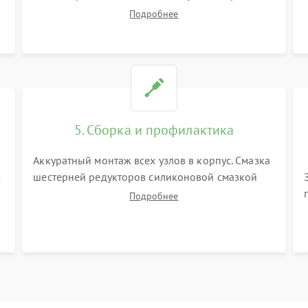
корпуса робота. Тщательная очистка внутренних
Подробнее
полостей, шестерней и плат от скопившейся
пыли, волос и шерсти животных с
использованием сжатого воздуха и щеток.
5. Сборка и профилактика
Аккуратный монтаж всех узлов в корпус. Смазка
з
шестерней редукторов силиконовой смазкой
для снижения шума. Установка новых
Подробнее
расходных материалов (HEPA-фильтров,
микрофибры, щеток). Надежная фиксация
разъемов и проверка герметичности водяного
контура.