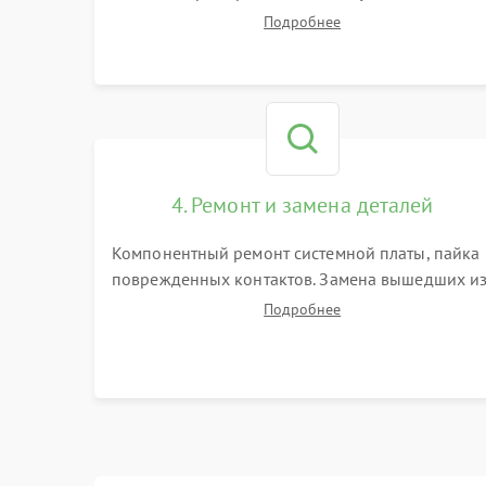
Замер емкости аккумулятора и тестирование
Подробнее
базовой станции зарядки. Оценка работы
лидара, бампера и датчиков падения для
локализации неисправности.
4. Ремонт и замена деталей
Компонентный ремонт системной платы, пайка
поврежденных контактов. Замена вышедших и
строя двигателей, изношенного аккумулятора,
Подробнее
неисправного лидара или помпы подачи воды.
Восстановление шлейфов и устранение
последствий попадания влаги.