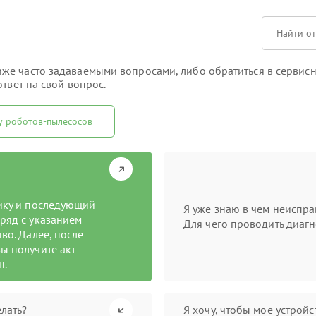
е часто задаваемыми вопросами, либо обратиться в сервисны
твет на свой вопрос.
у роботов-пылесосов
тику и последующий
Я уже знаю в чем неиспра
ряд с указанием
Для чего проводить диагн
во. Далее, после
ы получите акт
н.
лать?
Я хочу, чтобы мое устрой