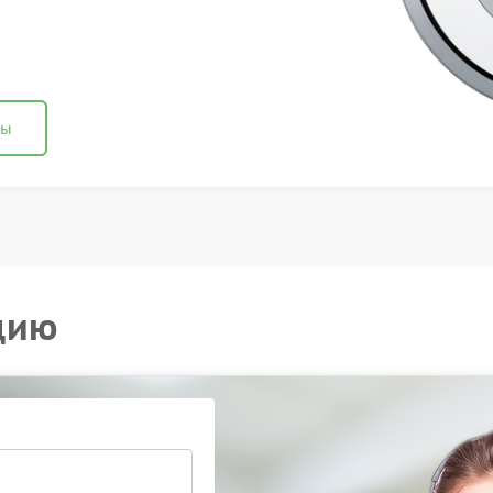
ны
цию