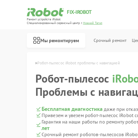
FIX-IROBOT
Ремонт устройств iRobot
Специализированный cервисный центр г.
Нижний Тагил
Мы ремонтируем
Срочный ремонт
Це
Ремонт роботов-пылесосов iRobot
bot в Нижнем Тагиле
Робот-пылесос iRobot проблемы с навигацией
Робот-пылесос
iRob
Проблемы с навига
Бесплатная диагностика
даже при отказ
Привезем и увезем робот-пылесос iRobot 
Гарантия на наши работы по ремонту робо
лет
Срочный ремонт роботов-пылесосов iRobot