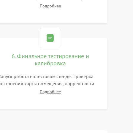
цепей питания, тестирование приводных
Подробнее
моторов колес и турбины всасывания. Оценка
состояния оптических и инфракрасных
датчиков, а также механизма лазерного
дальномера.
6. Финальное тестирование и
калибровка
Запуск робота на тестовом стенде. Проверка
построения карты помещения, корректности
навигации и обхода препятствий. Оценка силы
Подробнее
всасывания и работы турбины. Тестирование
автоматического возврата на док-станцию и
процесса зарядки.