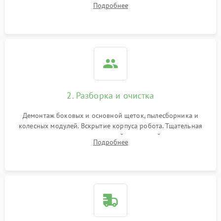
Подробнее
Оценка работы лидара, бампера и датчиков падения для
локализации неисправности.
2. Разборка и очистка
Демонтаж боковых и основной щеток, пылесборника и
колесных модулей. Вскрытие корпуса робота. Тщательная
очистка внутренних полостей, шестерней и плат от
Подробнее
скопившейся пыли, волос и шерсти животных с
использованием сжатого воздуха и щеток.