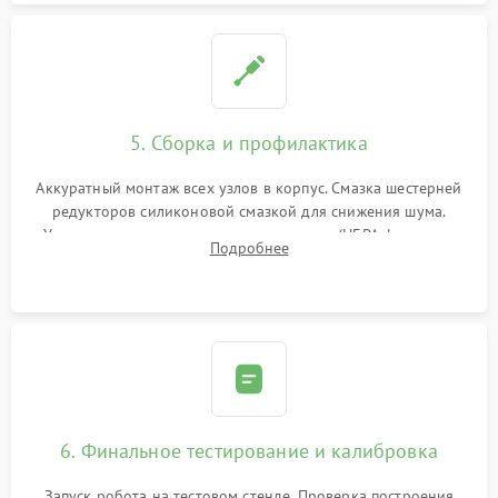
5. Сборка и профилактика
Аккуратный монтаж всех узлов в корпус. Смазка шестерней
редукторов силиконовой смазкой для снижения шума.
Установка новых расходных материалов (HEPA-фильтров,
Подробнее
микрофибры, щеток). Надежная фиксация разъемов и
проверка герметичности водяного контура.
6. Финальное тестирование и калибровка
Запуск робота на тестовом стенде. Проверка построения