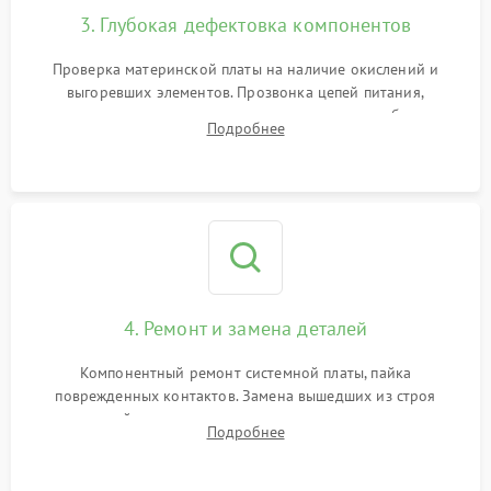
3. Глубокая дефектовка компонентов
Проверка материнской платы на наличие окислений и
выгоревших элементов. Прозвонка цепей питания,
тестирование приводных моторов колес и турбины
Подробнее
всасывания. Оценка состояния оптических и инфракрасных
датчиков, а также механизма лазерного дальномера.
4. Ремонт и замена деталей
Компонентный ремонт системной платы, пайка
поврежденных контактов. Замена вышедших из строя
двигателей, изношенного аккумулятора, неисправного
Подробнее
лидара или помпы подачи воды. Восстановление шлейфов и
устранение последствий попадания влаги.