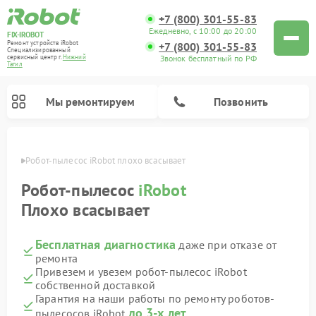
+7 (800) 301-55-83
Ежедневно, с 10:00 до 20:00
FIX-IROBOT
Ремонт устройств iRobot
+7 (800) 301-55-83
Специализированный
Звонок бесплатный по РФ
cервисный центр г.
Нижний
Тагил
Мы ремонтируем
Позвонить
агиле
Робот-пылесос iRobot плохо всасывает
Ремонт роботов-пылесосов iRobot
Робот-пылесос
iRobot
Плохо всасывает
Бесплатная диагностика
даже при отказе от
ремонта
Привезем и увезем робот-пылесос iRobot
собственной доставкой
Гарантия на наши работы по ремонту роботов-
до 3-х лет
пылесосов iRobot