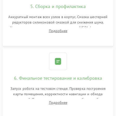
5. Сборка и профилактика
Аккуратный монтаж всех узлов в корпус. Смазка шестерней
редукторов силиконовой смазкой для снижения шума.
Установка новых расходных материалов (HEPA-фильтров,
Подробнее
микрофибры, щеток). Надежная фиксация разъемов и
проверка герметичности водяного контура.
6. Финальное тестирование и калибровка
Запуск робота на тестовом стенде. Проверка построения
карты помещения, корректности навигации и обхода
препятствий. Оценка силы всасывания и работы турбины.
Подробнее
Тестирование автоматического возврата на док-станцию и
процесса зарядки.