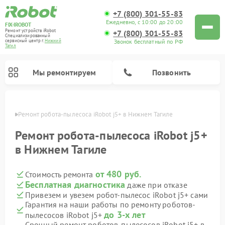
+7 (800) 301-55-83
Ежедневно, с 10:00 до 20:00
FIX-IROBOT
Ремонт устройств iRobot
+7 (800) 301-55-83
Специализированный
Звонок бесплатный по РФ
cервисный центр г.
Нижний
Тагил
Мы ремонтируем
Позвонить
агиле
Ремонт робота-пылесоса iRobot j5+ в Нижнем Тагиле
Ремонт роботов-пылесосов iRobot
Ремонт робота-пылесоса iRobot j5+
в Нижнем Тагиле
от 480 руб.
Стоимость ремонта
Бесплатная диагностика
даже при отказе
Привезем и увезем робот-пылесос iRobot j5+ сами
Гарантия на наши работы по ремонту роботов-
до 3-х лет
пылесосов iRobot j5+
Срочный ремонт роботов-пылесосов iRobot j5+ в