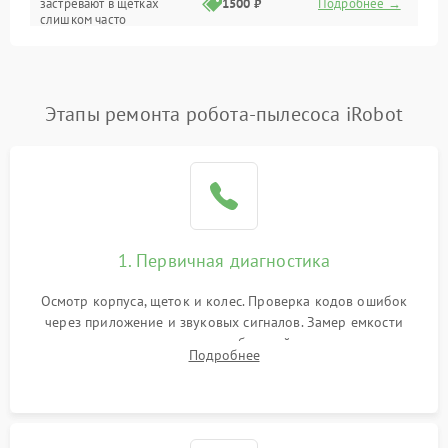
застревают в щетках
1500 ₽
Подробнее →
слишком часто
Программные сбои
Этапы ремонта робота-пылесоса iRobot
1. Первичная диагностика
Осмотр корпуса, щеток и колес. Проверка кодов ошибок
через приложение и звуковых сигналов. Замер емкости
аккумулятора и тестирование базовой станции зарядки.
Подробнее
Оценка работы лидара, бампера и датчиков падения для
локализации неисправности.