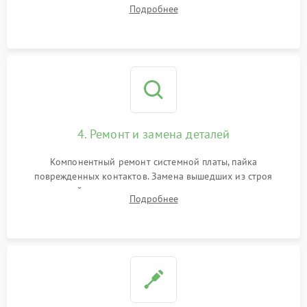
тестирование приводных моторов колес и турбины
Подробнее
всасывания. Оценка состояния оптических и инфракрасных
датчиков, а также механизма лазерного дальномера.
4. Ремонт и замена деталей
Компонентный ремонт системной платы, пайка
поврежденных контактов. Замена вышедших из строя
двигателей, изношенного аккумулятора, неисправного
Подробнее
лидара или помпы подачи воды. Восстановление шлейфов и
устранение последствий попадания влаги.