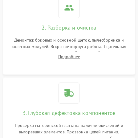
2. Разборка и очистка
Демонтаж боковых и основной щеток, пылесборника и
колесных модулей. Вскрытие корпуса робота. Тщательная
очистка внутренних полостей, шестерней и плат от
Подробнее
скопившейся пыли, волос и шерсти животных с
использованием сжатого воздуха и щеток.
3. Глубокая дефектовка компонентов
Проверка материнской платы на наличие окислений и
выгоревших элементов. Прозвонка цепей питания,