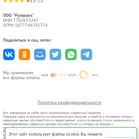
4.9-5.0
ООО "Русервис"
ИНН 7702633247
ОГРН 1077746335776
Поделиться в соц. сетях:
Мы принимаем
все формы оплаты
Политика конфиденциальности
Вся информация на сайте носит исключительно справочный характер.
Товарные знаки используются исключительно для описания устройств, в отношении которых
сервисные центры nzt.irobot-fixim.ru предоставляют услуги по ремонту. Услуги оказываются в
неавторизованных сервисных центрах nzt.irobot-fixim.ru, которые не связаны с
правообладателями товарных знаков или их официальными представителями.
Ремонт осуществляется для устройств, уже введенных в гражданский оборот в соответствии
Этот сайт использует файлы cookie. Вы можете
со статьей 1487 ГК РФ.
Использование товарных знаков не преследует цели индивидуализации услуг или введения