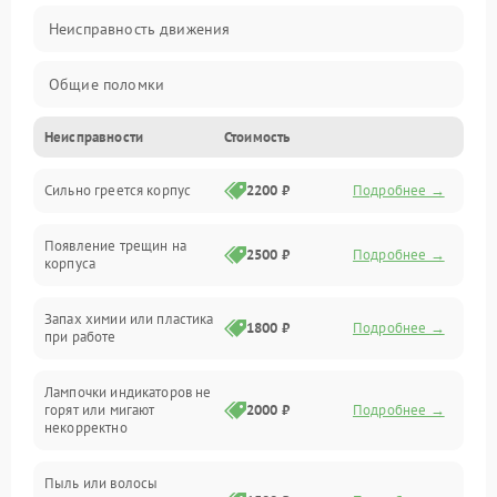
Неисправность движения
Общие поломки
Неисправности
Стоимость
Неисправность датчиков
Сильно греется корпус
2200 ₽
Подробнее →
Неисправность программного обеспечения
Появление трещин на
Проблемы с сигналом
2500 ₽
Подробнее →
корпуса
Неисправность резервуаров и систем подачи воды
Запах химии или пластика
1800 ₽
Подробнее →
при работе
Проблемы с механикой
Лампочки индикаторов не
горят или мигают
2000 ₽
Подробнее →
Батарея
некорректно
Режим работы
Пыль или волосы