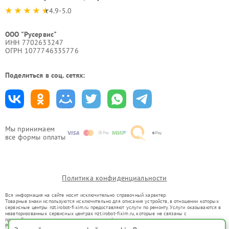
4.9-5.0
ООО "Русервис"
ИНН 7702633247
ОГРН 1077746335776
Поделиться в соц. сетях:
Мы принимаем
все формы оплаты
Политика конфиденциальности
Вся информация на сайте носит исключительно справочный характер.
Товарные знаки используются исключительно для описания устройств, в отношении которых
сервисные центры nzt.irobot-fixim.ru предоставляют услуги по ремонту. Услуги оказываются в
неавторизованных сервисных центрах nzt.irobot-fixim.ru, которые не связаны с
правообладателями товарных знаков или их официальными представителями.
Ремонт осуществляется для устройств, уже введенных в гражданский оборот в соответствии