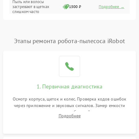
Пыль или волосы
застревают в щетках
1500 ₽
Подробнее →
слишком часто
Программные сбои
Этапы ремонта робота-пылесоса iRobot
1. Первичная диагностика
Осмотр корпуса, щеток и колес. Проверка кодов ошибок
через приложение и звуковых сигналов. Замер емкости
аккумулятора и тестирование базовой станции зарядки.
Подробнее
Оценка работы лидара, бампера и датчиков падения для
локализации неисправности.