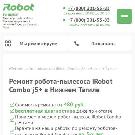
+7 (800) 301-55-83
Ежедневно, с 10:00 до 20:00
FIX-IROBOT
Ремонт устройств iRobot
+7 (800) 301-55-83
Специализированный
Звонок бесплатный по РФ
cервисный центр г.
Нижний
Тагил
Мы ремонтируем
Позвонить
агиле
Ремонт робота-пылесоса iRobot Combo j5+ в Нижнем Тагиле
Ремонт роботов-пылесосов iRobot
Ремонт робота-пылесоса iRobot
Combo j5+ в Нижнем Тагиле
от 480 руб.
Стоимость ремонта
Бесплатная диагностика
даже при отказе
Привезем и увезем робот-пылесос iRobot Combo
j5+ сами
Гарантия на наши работы по ремонту роботов-
до 3-х лет
пылесосов iRobot Combo j5+