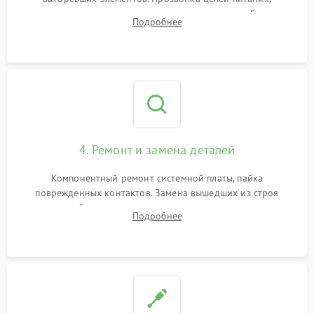
тестирование приводных моторов колес и турбины
Подробнее
всасывания. Оценка состояния оптических и инфракрасных
датчиков, а также механизма лазерного дальномера.
4. Ремонт и замена деталей
Компонентный ремонт системной платы, пайка
поврежденных контактов. Замена вышедших из строя
двигателей, изношенного аккумулятора, неисправного
Подробнее
лидара или помпы подачи воды. Восстановление шлейфов и
устранение последствий попадания влаги.