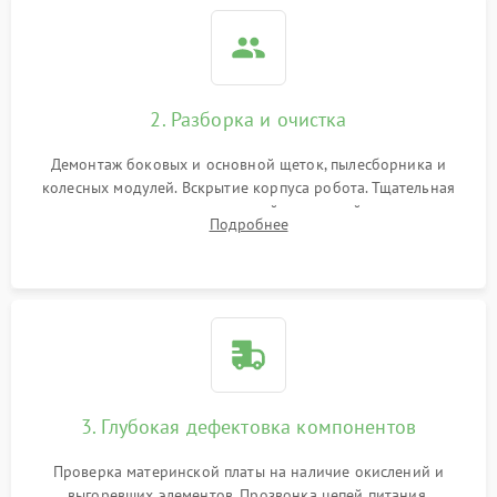
2. Разборка и очистка
Демонтаж боковых и основной щеток, пылесборника и
колесных модулей. Вскрытие корпуса робота. Тщательная
очистка внутренних полостей, шестерней и плат от
Подробнее
скопившейся пыли, волос и шерсти животных с
использованием сжатого воздуха и щеток.
3. Глубокая дефектовка компонентов
Проверка материнской платы на наличие окислений и
выгоревших элементов. Прозвонка цепей питания,