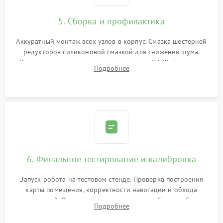
5. Сборка и профилактика
Аккуратный монтаж всех узлов в корпус. Смазка шестерней
редукторов силиконовой смазкой для снижения шума.
Установка новых расходных материалов (HEPA-фильтров,
Подробнее
микрофибры, щеток). Надежная фиксация разъемов и
проверка герметичности водяного контура.
6. Финальное тестирование и калибровка
Запуск робота на тестовом стенде. Проверка построения
карты помещения, корректности навигации и обхода
препятствий. Оценка силы всасывания и работы турбины.
Подробнее
Тестирование автоматического возврата на док-станцию и
процесса зарядки.