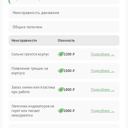
Неисправность движения
Общие поломки
Неисправности
Стоимость
Неисправность датчиков
Сильно греется корпус
2200 ₽
Подробнее →
Неисправность программного обеспечения
Появление трещин на
Проблемы с сигналом
2500 ₽
Подробнее →
корпуса
Неисправность резервуаров и систем подачи воды
Запах химии или пластика
1800 ₽
Подробнее →
при работе
Проблемы с механикой
Лампочки индикаторов не
горят или мигают
2000 ₽
Подробнее →
Батарея
некорректно
Режим работы